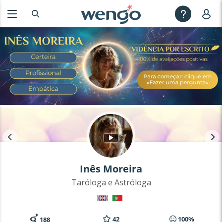
Inês Moreira
Taróloga e Astróloga
42
100%
188