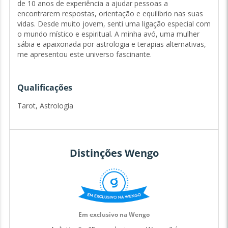
de 10 anos de experiência a ajudar pessoas a
encontrarem respostas, orientação e equilíbrio nas suas
vidas. Desde muito jovem, senti uma ligação especial com
o mundo místico e espiritual. A minha avó, uma mulher
sábia e apaixonada por astrologia e terapias alternativas,
me apresentou este universo fascinante.
Foi através dos livros dela e das nossas longas conversas
Qualificações
que comecei a explorar o Tarot e a Astrologia,
ferramentas que rapidamente se tornaram essenciais na
Tarot, Astrologia
minha vida. Com o tempo, percebi que tinha um dom
natural para interpretar os sinais do universo e ajudar os
outros a compreenderem o seu caminho.
Distinções Wengo
A minha curiosidade levou-me a estudar Psicologia, para
aprofundar o meu conhecimento sobre a mente humana,
e mais tarde Jornalismo, para desenvolver as minhas
capacidades de comunicação. Estas formações
complementam o meu trabalho como taróloga e
Em exclusivo na Wengo
astróloga, permitindo-me oferecer uma abordagem clara,
empática e prática a quem me procura.