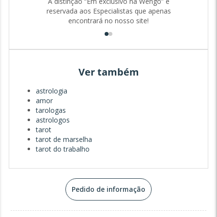
A distinção “Em exclusivo na Wengo” é
reservada aos Especialistas que apenas
encontrará no nosso site!
Hoje, dedico-me a ajudar pessoas de todas as idades e
origens a encontrarem respostas para as suas dúvidas,
seja no amor, no trabalho, na família ou em questões
espirituais. Acredito que o Tarot e a Astrologia são
ferramentas poderosas para nos conectarmos com o
Ver também
nosso interior e com o universo, trazendo clareza e
orientação para os momentos mais desafiantes.
astrologia
amor
tarologas
astrologos
tarot
tarot de marselha
tarot do trabalho
Pedido de informação