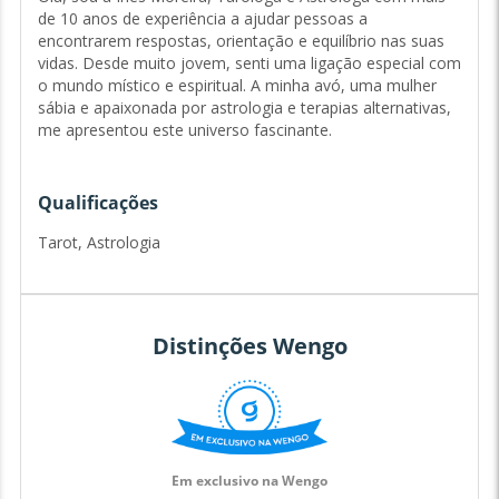
de 10 anos de experiência a ajudar pessoas a
encontrarem respostas, orientação e equilíbrio nas suas
vidas. Desde muito jovem, senti uma ligação especial com
o mundo místico e espiritual. A minha avó, uma mulher
sábia e apaixonada por astrologia e terapias alternativas,
me apresentou este universo fascinante.
Foi através dos livros dela e das nossas longas conversas
Qualificações
que comecei a explorar o Tarot e a Astrologia,
ferramentas que rapidamente se tornaram essenciais na
Tarot, Astrologia
minha vida. Com o tempo, percebi que tinha um dom
natural para interpretar os sinais do universo e ajudar os
outros a compreenderem o seu caminho.
Distinções Wengo
A minha curiosidade levou-me a estudar Psicologia, para
aprofundar o meu conhecimento sobre a mente humana,
e mais tarde Jornalismo, para desenvolver as minhas
capacidades de comunicação. Estas formações
complementam o meu trabalho como taróloga e
Em exclusivo na Wengo
astróloga, permitindo-me oferecer uma abordagem clara,