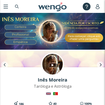
Inês Moreira
Taróloga e Astróloga
40
100%
186