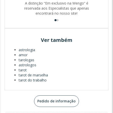
empática e prática a quem me procura.
A distinção “Em exclusivo na Wengo” é
reservada aos Especialistas que apenas
encontrará no nosso site!
Hoje, dedico-me a ajudar pessoas de todas as idades e
origens a encontrarem respostas para as suas dúvidas,
seja no amor, no trabalho, na família ou em questões
espirituais. Acredito que o Tarot e a Astrologia são
ferramentas poderosas para nos conectarmos com o
Ver também
nosso interior e com o universo, trazendo clareza e
orientação para os momentos mais desafiantes.
astrologia
amor
tarologas
astrologos
tarot
tarot de marselha
tarot do trabalho
Pedido de informação