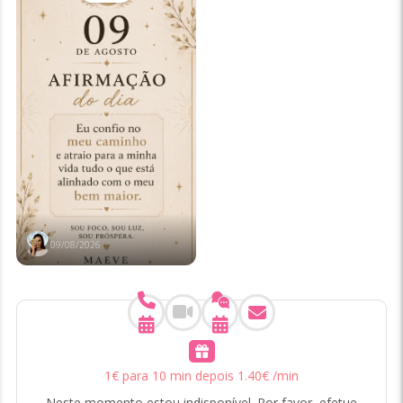
09/08/2026
1
€
para 10 min
depois
1
.
40
€
/min
Neste momento estou indisponível. Por favor, efetue