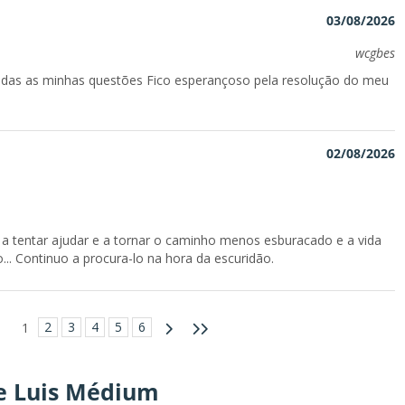
03/08/2026
wcgbes
odas as minhas questões Fico esperançoso pela resolução do meu
02/08/2026
 a tentar ajudar e a tornar o caminho menos esburacado e a vida
.. Continuo a procura-lo na hora da escuridão.
2
3
4
5
6
1
de Luis Médium