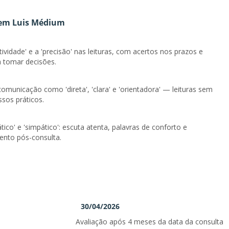
 em Luis Médium
vidade' e a 'precisão' nas leituras, com acertos nos prazos e
 tomar decisões.
municação como 'direta', 'clara' e 'orientadora' — leituras sem
sos práticos.
ico' e 'simpático': escuta atenta, palavras de conforto e
ento pós-consulta.
30/04/2026
Avaliação após 4 meses da data da consulta