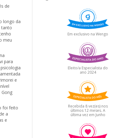
és de
o longo da
 tanto
 tenho
Em exclusivo na Wengo
do meu
ina
vi para
psicologia
Eleito/a Especialista do
ano 2024
ndamentada
imorei e
nível
Qi Gong
Recebida 8 vez(es) nos
foi feito
últimos 12 meses. A
de a
última vez em Junho
as e