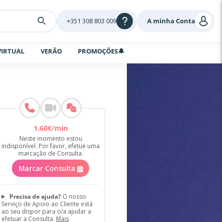
+351 308 803 009
A minha Conta
VIRTUAL
VERÃO
PROMOÇÕES🔔
1
.
60
€
/min
Neste momento estou
indisponível. Por favor, efetue uma
marcação de Consulta.
Marcar Consulta
Precisa de ajuda?
O nosso
Serviço de Apoio ao Cliente está
ao seu dispor para o/a ajudar a
efetuar a Consulta.
Mais