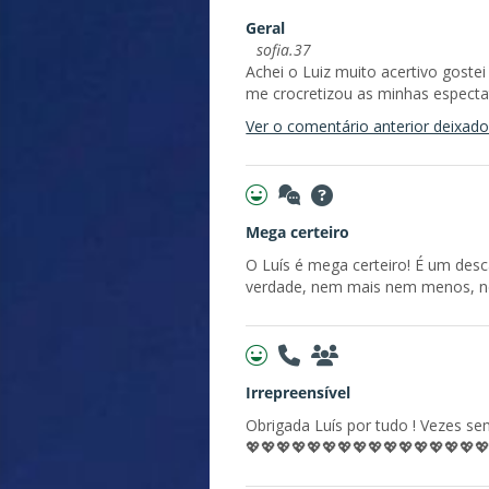
Geral
sofia.37
Achei o Luiz muito acertivo goste
me crocretizou as minhas espectat
Ver o comentário anterior deixado
Mega certeiro
O Luís é mega certeiro! É um des
verdade, nem mais nem menos, nem
Irrepreensível
Obrigada Luís por tudo ! Vezes se
💖💖💖💖💖💖💖💖💖💖💖💖💖💖💖