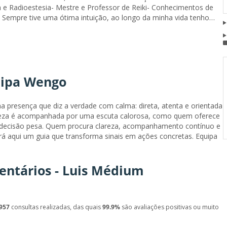
e Radioestesia- Mestre e Professor de Reiki- Conhecimentos de
. Sempre tive uma ótima intuição, ao longo da minha vida tenho
as várias formações que tenho vindo a fazer bem como através do
al. Tirei formação Superior em Medicina Tradicional Chinesa
us conhecimentos de psicologia tanto oriental como ocidental
mo também aprimorei e desenvolvi o meu conhecimento a nível
Gong (Tai Chi)....
ipa Wengo
a presença que diz a verdade com calma: direta, atenta e orientada
rmeza é acompanhada por uma escuta calorosa, como quem oferece
ndecisão pesa. Quem procura clareza, acompanhamento contínuo e
á aqui um guia que transforma sinais em ações concretas. Equipa
entários - Luis Médium
957
consultas realizadas, das quais
99.9%
são avaliações positivas ou muito