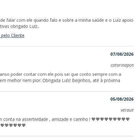
i de falar com ele quando falo e sobre a minha saúde e o Luiz apoio
ivas obrigado Luiz..
 pelo Cliente
07/08/2026
catarinapcn
canso poder contar com ele pois sei que conto sempre com a
 melhor nem pior. Obrigada Luís! Beijinhos, até à próxima
05/08/2026
veraue
m conta na assertividade , amizade e carinho ! 💖💖💖💖💖💖💖💖💖
💖💖💖💖💖💖