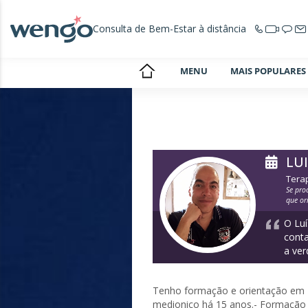
Consulta de Bem-Estar à distância
MENU
MAIS POPULARES
LU
Terap
Se pro
que or
O Luí
conta
a ve
Tenho formação e orientação em Ps
medionico há 15 anos.- Formação