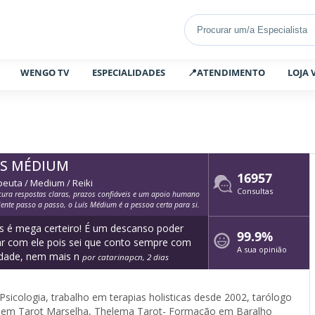
WENGO TV
ESPECIALIDADES
📍ATENDIMENTO
LOJA 
IS MÉDIUM
16957
euta / Medium / Reiki
Consultas
cura respostas claras, prazos confiáveis e um apoio humano
iente passo a passo, o Luís Médium é a pessoa certa para si.
s é mega certeiro! É um descanso poder
99.9%
r com ele pois sei que conto sempre com
A sua opinião
rdade, nem mais n
por catarinapcn, 2 dias
icologia, trabalho em terapias holisticas desde 2002, tarólogo
 em Tarot Marselha, Thelema Tarot- Formação em Baralho