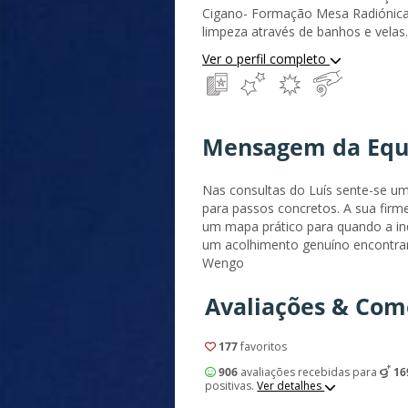
Cigano- Formação Mesa Radiónica 
limpeza através de banhos e velas
vindo a melhorar tanto através d
Ver o perfil completo
meu próprio desenvolvimento pesso
onde desenvolvi para além dos me
fundamentada na linha de Jung co
energético através da pratica de Qi 
Mensagem da Equ
Nas consultas do Luís sente-se um
para passos concretos. A sua fi
um mapa prático para quando a i
um acolhimento genuíno encontrar
Wengo
Avaliações & Com
177
favoritos
906
avaliações recebidas para
16
positivas.
Ver detalhes