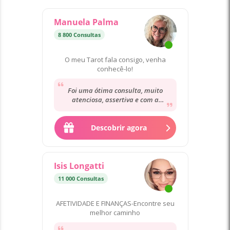
Manuela Palma
8 800 Consultas
O meu Tarot fala consigo, venha
conhecê-lo!
Foi uma ótima consulta, muito
atenciosa, assertiva e com a
preocupação de sempre não guiar
pelo melhor caminho....
Descobrir agora
Isis Longatti
11 000 Consultas
AFETIVIDADE E FINANÇAS-Encontre seu
melhor caminho