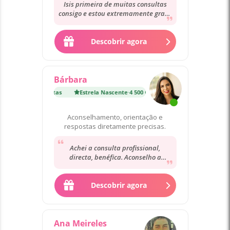
Isis primeira de muitas consultas
consigo e estou extremamente grata
pela delicadeza e acolhimento da
sua parte...
Descobrir agora
Bárbara
nte
·
4 500 Consultas
Estrela Nascente
·
4 500 Consultas
Aconselhamento, orientação e
respostas diretamente precisas.
Achei a consulta profissional,
directa, benéfica. Aconselho a
consultarem pois acredito que ficam
satisfeitos
Descobrir agora
Ana Meireles