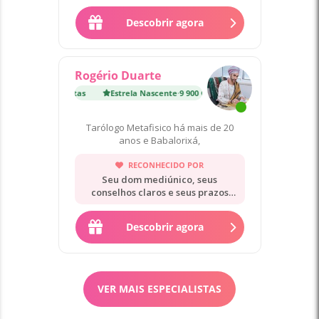
Descobrir agora
Rogério Duarte
nte
·
9 900 Consultas
Estrela Nascente
·
9 900 Consultas
Tarólogo Metafisico há mais de 20
anos e Babalorixá,
RECONHECIDO POR
Seu dom mediúnico, seus
conselhos claros e seus prazos
precisos.
Descobrir agora
VER MAIS ESPECIALISTAS