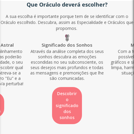
Que Oráculo deverá escolher?
A sua escolha é importante porque tem de se identificar com o
Oráculo escolhido. Descubra, assim as Especialidade e Oráculos que
propomos.
Astral
Significado dos Sonhos
M
alinhamento
Através da análise completa dos seus
Com a M
las poderão
sonhos descubra as emoções
possíve
idade, o seu
escondidas no seu subconsciente, os
gráficos e s
scobrir qual
seus desejos mais profundos e todas
limpa, harm
Atreva-se a
as mensagens e premonições que lhe
situaç
ro "Eu" e a
são comunicadas.
o/a perturba!
Descobrir
o
significado
s
dos
sonhos