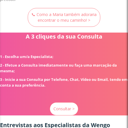
📞 Como a Maria também adoraria
encontrar o meu caminho! >
A 3 cliques da sua Consulta
1 - Escolha um/a Especialista;
2 - Efetue a Consulta imediatamente ou faça uma marcação da
mesma;
3 - Inicie a sua Consulta por Telefone, Chat, Vídeo ou Email, tendo em
conta a sua preferência.
Consultar >
Entrevistas aos Especialistas da Wengo