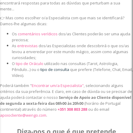
encontrará respostas para todas as dúvidas que perturbam a sua
mente...
👉 Mas como escolher o/a Especialista com que mais se identificará?
Damos-lhe algumas dicas:
Os
comentários verídicos
dos/as Clientes poderão ser uma ajuda
preciosa;
As
entrevistas
dos/as Especialistas onde descobrirá o que os/as
levou a enveredar por este mundo mágico, assim como algumas
curiosidades;
O
tipo de Oráculo
utilizado nas consultas (Tarot, Astrologia,
Pêndulo...) ou o
tipo de consulta
que prefere (Telefone, Chat, Email,
Vídeo).
Poderá também "
Encontrar um/a Especialista"
, selecionando alguns
critérios da sua preferência. E claro, em caso de dúvida ou se precisar de
ajuda poderá contactar o nosso
Serviço de Apoio ao Cliente disponível
de segunda a sexta-feira das 08h00 às 20h00
(horário de Portugal
continental) através do número
+351 308 803 288
ou do email
apoiocliente@wengo.com
.
Diga-nos o que é que pretende