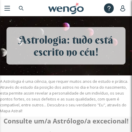
Astrologia: tudo está
escrito no céu!
A Astrologia é uma ciência, que requer muitos anos de estudo e prática.
Através do estudo da posição dos astros no dia e hora do nascimento,
esta permite assim revelar a personalidade de um indivíduo, os seus
pontos fortes, os seus defeitos e as suas qualidades, com quem é
compatível, entre outros... Descubra o seu verdadeiro "Eu", através do
Mapa Astral!
Consulte um/a Astrólogo/a excecional!