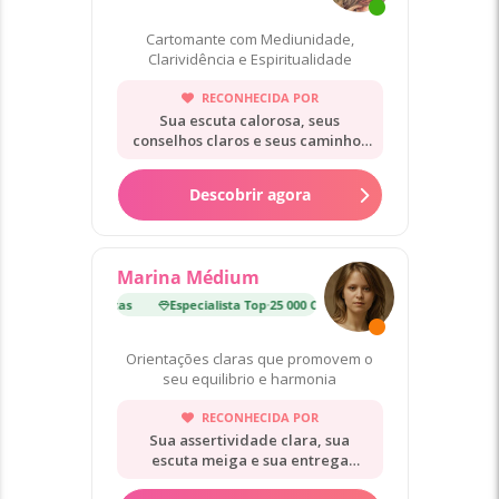
Cartomante com Mediunidade,
Clarividência e Espiritualidade
RECONHECIDA POR
Sua escuta calorosa, seus
conselhos claros e seus caminhos
práticos.
Descobrir agora
Marina Médium
p
·
25 000 Consultas
Especialista Top
·
25 000 Consultas
Orientações claras que promovem o
seu equilibrio e harmonia
RECONHECIDA POR
Sua assertividade clara, sua
escuta meiga e sua entrega
rápida.