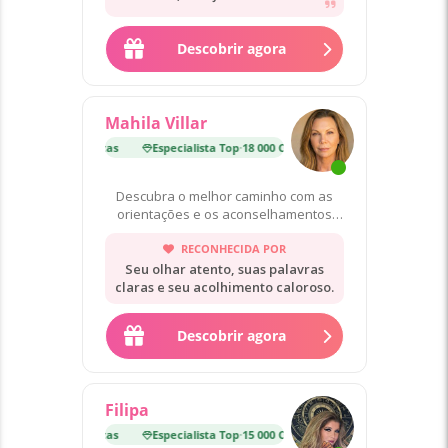
consultarem pois acredito que ficam
satisfeitos
Descobrir agora
Mahila Villar
p
·
18 000 Consultas
Especialista Top
·
18 000 Consultas
Descubra o melhor caminho com as
orientações e os aconselhamentos
das minhas cartas! ❤️
RECONHECIDA POR
Seu olhar atento, suas palavras
claras e seu acolhimento caloroso.
Descobrir agora
Filipa
p
·
15 000 Consultas
Especialista Top
·
15 000 Consultas