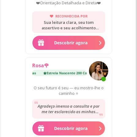
❤️Orientação Detalhada e Direta❤️
RECONHECIDA POR
Sua leitura clara, seu tom
assertivo e seu acolhimento
sereno.
Descobrir agora
Rosa🌹
nte
·
200 Consultas
Estrela Nascente
·
200 Consultas
O seu futuro é seu — eu mostro-lhe o
caminho ⭐
Agradeço imenso a consulta e por
me ter esclarecido as minhas
dúvidas e incertezas relativamente
ao assunto que...
Descobrir agora