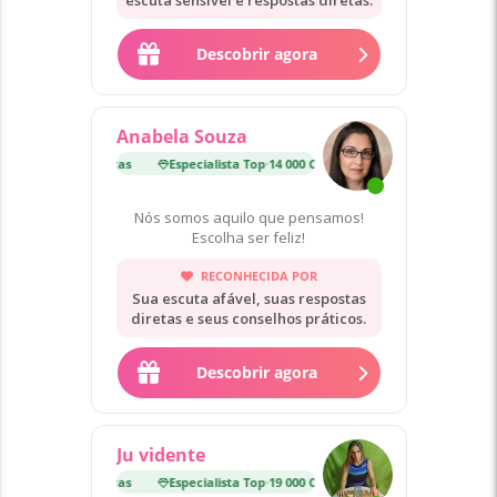
escuta sensível e respostas diretas.
Descobrir agora
Anabela Souza
p
·
14 000 Consultas
Especialista Top
·
14 000 Consultas
Nós somos aquilo que pensamos!
Escolha ser feliz!
RECONHECIDA POR
Sua escuta afável, suas respostas
diretas e seus conselhos práticos.
Descobrir agora
Ju vidente
p
·
19 000 Consultas
Especialista Top
·
19 000 Consultas