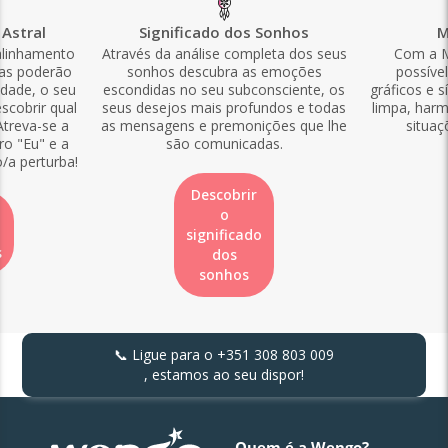
Astral
Significado dos Sonhos
M
alinhamento
Através da análise completa dos seus
Com a M
las poderão
sonhos descubra as emoções
possíve
idade, o seu
escondidas no seu subconsciente, os
gráficos e s
scobrir qual
seus desejos mais profundos e todas
limpa, harm
Atreva-se a
as mensagens e premonições que lhe
situaç
ro "Eu" e a
são comunicadas.
o/a perturba!
Descobrir
o
significado
s
dos
sonhos
📞 Ligue para o
+351 308 803 009
, estamos ao seu dispor!
Quem é a Wengo?