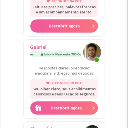
RECONHECIDA POR
Leituras precisas, palavras francas
e um acompanhamento atento.
Descobrir agora
Gabriel
nte
·
700 Consultas
Estrela Nascente
·
700 Consultas
Respostas claras, orientação
emocional e direção nas decisões
RECONHECIDO POR
Seu olhar claro, seus acolhimentos
calorosos e seus recados seguros.
Descobrir agora