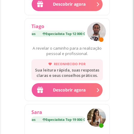
Descobrir agora
Tiago
p
·
12 000 Consultas
Especialista Top
·
12 000 Consultas
A revelar o caminho para a realização
pessoal e profissional.
RECONHECIDO POR
Sua leitura rápida, suas respostas
claras e seus conselhos práticos.
Descobrir agora
Sara
p
·
19 000 Consultas
Especialista Top
·
19 000 Consultas