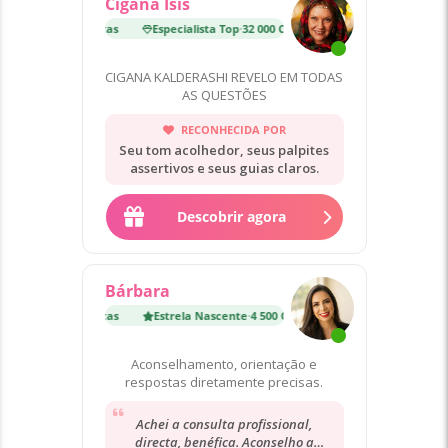
Cigana Ísis
p
·
32 000 Consultas
Especialista Top
·
32 000 Consultas
CIGANA KALDERASHI REVELO EM TODAS
AS QUESTÕES
RECONHECIDA POR
Seu tom acolhedor, seus palpites
assertivos e seus guias claros.
Descobrir agora
Bárbara
te
·
4 500 Consultas
Estrela Nascente
·
4 500 Consultas
Aconselhamento, orientação e
respostas diretamente precisas.
Achei a consulta profissional,
directa, benéfica. Aconselho a