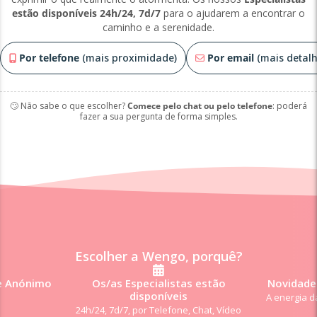
estão disponíveis 24h/24, 7d/7
para o ajudarem a encontrar o
caminho e a serenidade.
Por telefone
(mais proximidade)
Por email
(mais detalh
🙄 Não sabe o que escolher?
Comece pelo chat ou pelo telefone
: poderá
fazer a sua pergunta de forma simples.
Escolher a Wengo, porquê?
e Anónimo
Os/as Especialistas estão
Novidade:
disponíveis
A energia d
24h/24, 7d/7, por Telefone, Chat, Vídeo