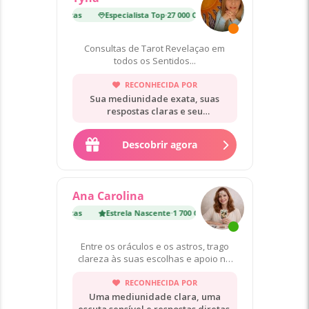
p
·
27 000 Consultas
Especialista Top
·
27 000 Consultas
Consultas de Tarot Revelaçao em
todos os Sentidos...
RECONHECIDA POR
Sua mediunidade exata, suas
respostas claras e seu
acolhimento.
Descobrir agora
Ana Carolina
te
·
1 700 Consultas
Estrela Nascente
·
1 700 Consultas
Entre os oráculos e os astros, trago
clareza às suas escolhas e apoio no
seu reencontro interior.
RECONHECIDA POR
Uma mediunidade clara, uma