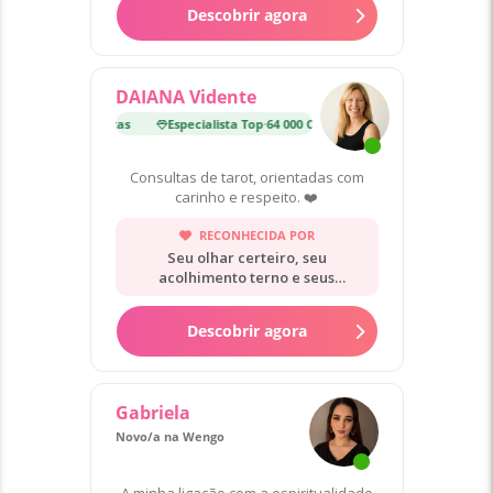
Descobrir agora
DAIANA Vidente
p
·
64 000 Consultas
Especialista Top
·
64 000 Consultas
Consultas de tarot, orientadas com
carinho e respeito. ❤️
RECONHECIDA POR
Seu olhar certeiro, seu
acolhimento terno e seus
conselhos práticos.
Descobrir agora
Gabriela
Novo/a na Wengo