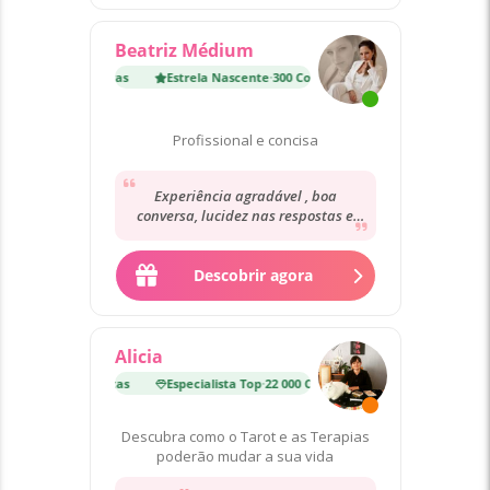
Beatriz Médium
nte
·
300 Consultas
Estrela Nascente
·
300 Consultas
Profissional e concisa
Experiência agradável , boa
conversa, lucidez nas respostas e
questões apresentadas. Boa energia
☀️☀️☀️☀️☀️☀️☀️
Descobrir agora
Alicia
p
·
22 000 Consultas
Especialista Top
·
22 000 Consultas
Descubra como o Tarot e as Terapias
poderão mudar a sua vida