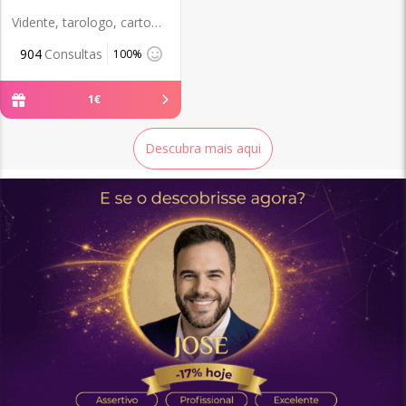
Vidente, tarologo, cartomante e Rumanal.
904
Consultas
100%
1
€
Descubra mais aqui