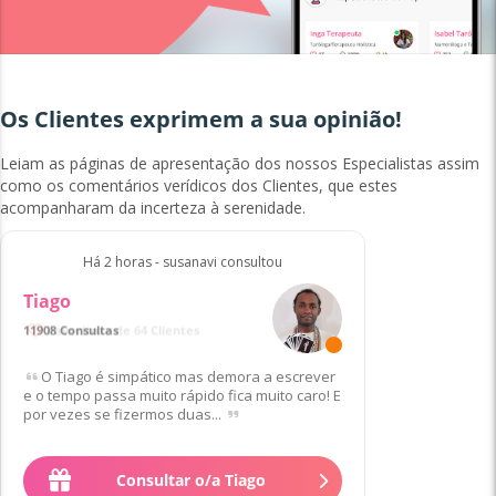
Os Clientes exprimem a sua opinião!
Leiam as páginas de apresentação dos nossos Especialistas assim
como os comentários verídicos dos Clientes, que estes
acompanharam da incerteza à serenidade.
Há 2 horas - susanavi consultou
Tiago
11908 Consultas
Favorito/a de 64 Clientes
O Tiago é simpático mas demora a escrever
e o tempo passa muito rápido fica muito caro! E
por vezes se fizermos duas...
1
€
para 10 min
Consultar o/a Tiago
depois
1
.
40
€
/min