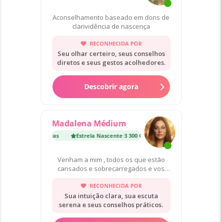
Aconselhamento baseado em dons de
clarividência de nascença
RECONHECIDA POR
Seu olhar certeiro, seus conselhos
diretos e seus gestos acolhedores.
Descobrir agora
Madalena Médium
te
·
3 300 Consultas
Estrela Nascente
·
3 300 Consultas
Venham a mim , todos os que estão
cansados e sobrecarregados e vos
darei descanso (Mateus 11:28)
RECONHECIDA POR
Sua intuição clara, sua escuta
serena e seus conselhos práticos.