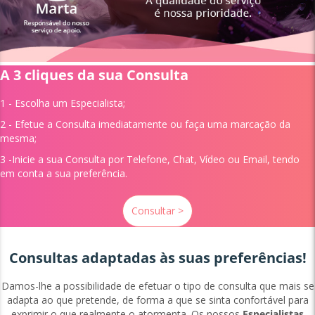
A 3 cliques da sua Consulta
1 - Escolha um
Especialista;
2 - Efetue a Consulta imediatamente ou faça uma marcação da
mesma;
3 -Inicie a sua Consulta por Telefone, Chat, Vídeo ou Email, tendo
em conta a sua preferência.
Consultar >
Consultas adaptadas às suas preferências!
Damos-lhe a possibilidade de efetuar o tipo de consulta que mais se
adapta ao que pretende, de forma a que se sinta confortável para
exprimir o que realmente o atormenta. Os nossos
Especialistas