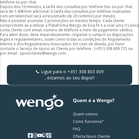
telefone ou por chat.
Depois dos 10 minutos, a tarifa das consultas por telefone fixo ou por chat
será de 1.40€/min adicional. A tarifa das consultas por telefone realizadas
com um telemóvel será acrescentado de 20 centimos por minuto.
Não é possível acumular 2 promoções ao mesmo tempo. Cada cliente
compromete-se a utilizar a Plataforma Wengo de boa-fé e a criar uma (1) única
conta cliente com email, número de telefone e meio de pagamento válidos.
Para além disso, deve imperativamente, respeitar e cumprir as disposições
legais e regulamentares, assim como todas as condições do Regulamento
Interno e dos Regulamentos Associados. Em caso de dúvida, por favor
contacte o Serviço de Apoio ao Cliente por telefone : (+351) 308 809 725 ou
por email :
apoiocliente@wengo.com
.
📞 Ligue para o
+351 308 803 009
, estamos ao seu dispor!
Quem é a Wengo?
Quem somos
Como funciona?
FAQ
Oferta Novo Cliente