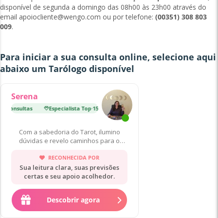
disponível de segunda a domingo das 08h00 às 23h00 através do
email
apoiocliente@wengo.com
ou por telefone:
(00351) 308 803
009
.
Para iniciar a sua consulta online, selecione aqui
abaixo um
Tarólogo
disponível
Serena
00 Consultas
Especialista Top
·
15 000 Consultas
Estrela Nascente
Com a sabedoria do Tarot, ilumino
dúvidas e revelo caminhos para o
autoconhecimento da alma.🔮
RECONHECIDA POR
Sua leitura clara, suas previsões
certas e seu apoio acolhedor.
Descobrir agora