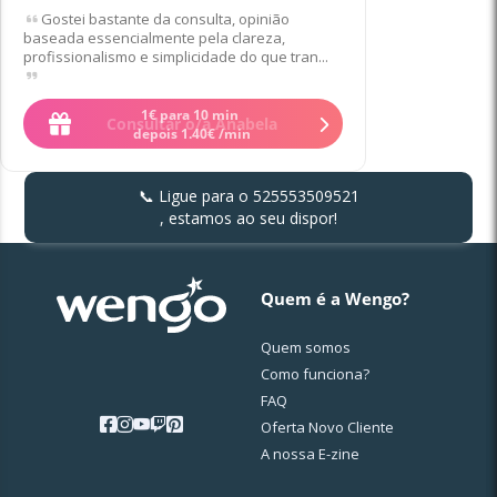
Gostei bastante da consulta, opinião
baseada essencialmente pela clareza,
profissionalismo e simplicidade do que tran...
1
€
para 10 min
Consultar o/a Anabela
depois
1
.
40
€
/min
📞 Ligue para o
525553509521
, estamos ao seu dispor!
Quem é a Wengo?
Quem somos
Como funciona?
FAQ
Oferta Novo Cliente
A nossa E-zine