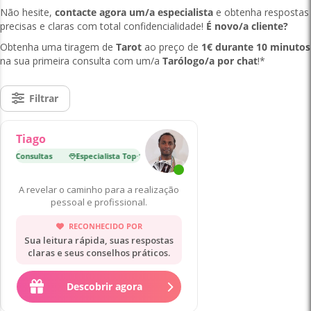
Não hesite,
contacte agora um/a especialista
e obtenha respostas
precisas e claras com total confidencialidade!
É novo/a cliente?
Obtenha uma tiragem de
Tarot
ao preço de
1€ durante 10 minutos
na sua primeira consulta com um/a
Tarólogo/a por chat
!*
Filtrar
Tiago
000 Consultas
Especialista Top
·
12 000 Consultas
Especialista Top
·
A revelar o caminho para a realização
pessoal e profissional.
RECONHECIDO POR
Sua leitura rápida, suas respostas
claras e seus conselhos práticos.
Descobrir agora