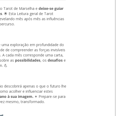
do Tarot de Marselha e
deixe-se guiar
as
. 🌟 Esta Leitura geral de Tarot
revelando mês após mês as influências
percurso.
 é uma exploração em profundidade do
de de compreender as forças invisíveis
. A cada mês corresponde uma carta,
 sobre as
possibilidades
, os
desafios
e
. 💪
ão descobrirá apenas o que o futuro lhe
mo acolher e influenciar estes
ano à sua imagem.
✴ Prepare-se para
talvez mesmo, transformado.
es