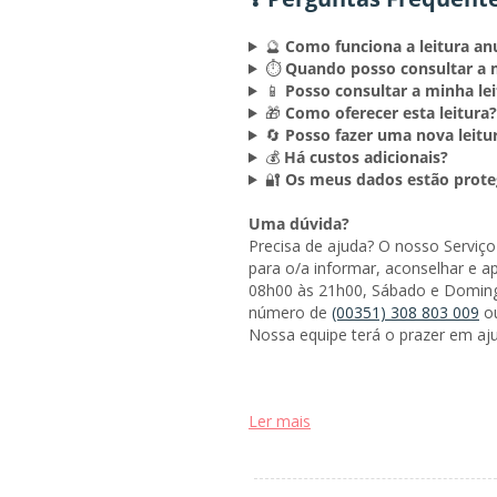
🔮
Como funciona a leitura an
⏱️
Quando posso consultar a m
📱
Posso consultar a minha le
🎁
Como oferecer esta leitura?
🔄
Posso fazer uma nova leitu
💰
Há custos adicionais?
🔐
Os meus dados estão prote
Uma dúvida?
Precisa de ajuda? O nosso Serviço
para o/a informar, aconselhar e ap
08h00 às 21h00, Sábado e Doming
número de
(00351) 308 803 009
o
Nossa equipe terá o prazer em aju
Ler mais