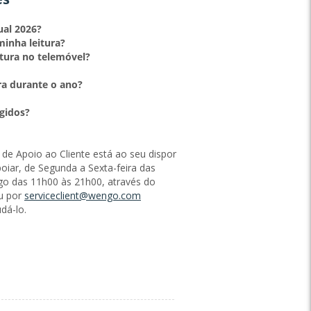
ual 2026?
inha leitura?
itura no telemóvel?
ra durante o ano?
gidos?
 de Apoio ao Cliente está ao seu dispor
oiar, de Segunda a Sexta-feira das
o das 11h00 às 21h00, através do
u por
serviceclient@wengo.com
dá-lo.