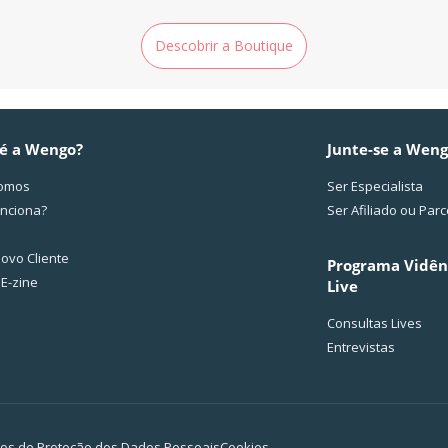
Descobrir a Boutique
é a Wengo?
Junte-se a Wen
omos
Ser Especialista
nciona?
Ser Afiliado ou Parc
ovo Cliente
Programa Vidên
 E-zine
Live
Consultas Lives
Entrevistas
os de Proteção dos Dados Pessoais
Cookies