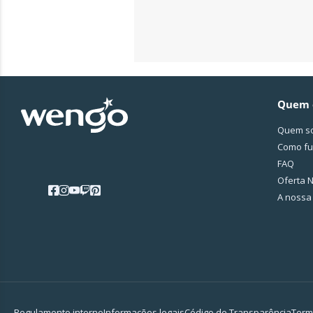
Quem 
Quem s
Como fu
FAQ
Oferta N
A nossa
Regulamento interno
Informações legais
Código de Transparência
Term