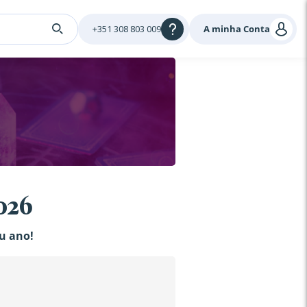
+351 308 803 009
A minha Conta
026
eu ano!