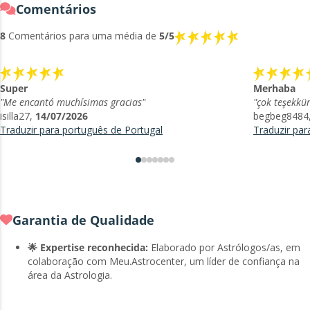
Comentários
8
Comentários para uma média de
5/5
Super
Merhaba
"Me encantó muchísimas gracias"
"çok teşekkür
isilla27,
14/07/2026
begbeg8484
Traduzir para português de Portugal
Traduzir par
Garantia de Qualidade
🌟 Expertise reconhecida:
Elaborado por Astrólogos/as, em
colaboração com Meu.Astrocenter, um líder de confiança na
área da Astrologia.