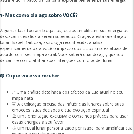
astral e do impacto da lua para explorar plenamente sua energia.
✨ Mas como ela age sobre VOCÊ?
Algumas luas liberam bloqueios, outras amplificam sua energia ou
destacam desafios a serem superados. Graças a esta orientação
lunar, Isabel Barbosa, astróloga reconhecida, analisa
especificamente para você o impacto dos ciclos lunares atuais de
acordo com seu mapa astral. Você saberá quando agir, quando
deixar ir e como alinhar suas intenções com o poder lunar.
📖 O que você vai receber:
✅ Uma análise detalhada dos efeitos da Lua atual no seu
mapa natal
💡 A explicação precisa das influências lunares sobre suas
emoções, suas decisões e sua evolução espiritual
🔮 Uma orientação exclusiva e conselhos práticos para usar
essas energias a seu favor
🌙 Um ritual lunar personalizado por Isabel para amplificar sua
intuição e seu alinhamento