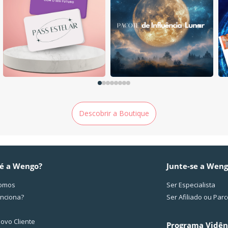
Descobrir a Boutique
é a Wengo?
Junte-se a Wen
omos
Ser Especialista
nciona?
Ser Afiliado ou Parc
ovo Cliente
Programa Vidên