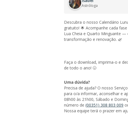
Isabel
Astróloga
Descubra o nosso Calendário Luna
gratuito! 🌟 Acompanhe cada fase
Lua Cheia e Quarto Minguante — e
transformação e renovação. 🌿
Faça o download, imprima-o e de
de todo o ano! 🌝
Uma dúvida?
Precisa de ajuda? O nosso Serviço
para o/a informar, aconselhar e ap
08h00 às 21h00, Sábado e Doming
número de
(00351) 308 803 009
o
Nossa equipe terá o prazer em aju