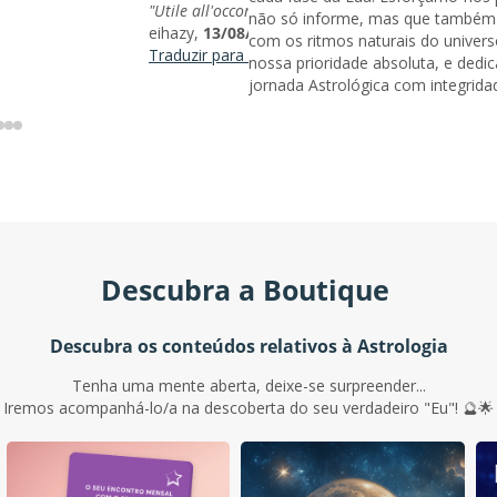
"Utile all'occorrenza in caso di bisogno urgentiss
não só informe, mas que também 
eihazy,
13/08/2025
com os ritmos naturais do univers
Traduzir para português de Portugal
nossa prioridade absoluta, e ded
jornada Astrológica com integridad
Descubra a Boutique
Descubra os conteúdos relativos à Astrologia
Tenha uma mente aberta, deixe-se surpreender...
Iremos acompanhá-lo/a na descoberta do seu verdadeiro "Eu"! 🔮🌟