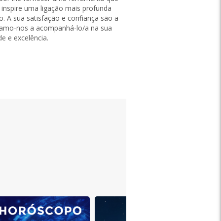
imo"
"Ottimo acquisto ve lo consiglio vi aiutata tanto"
inspire uma ligação mais profunda
gaet78,
02/07/2025
o. A sua satisfação e confiança são a
Traduzir para português de Portugal
icamo-nos a acompanhá-lo/a na sua
e e excelência.