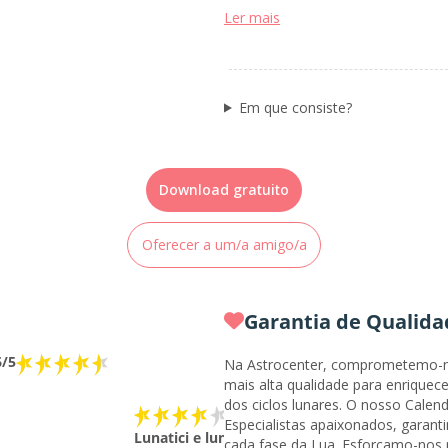
Ler mais
Em que consiste?
Download gratuito
Oferecer a um/a amigo/a
Garantia de Qualida
6/5
Na Astrocenter, comprometemo-no
mais alta qualidade para enriquec
dos ciclos lunares. O nosso Calen
Especialistas apaixonados, garanti
Lunatici e lunatiche
cada fase da Lua. Esforçamo-nos 