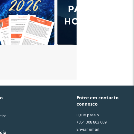
go
Entre em contacto
connosco
Ligue para o
eiro
+351 308 803 009
Enviar email
cia