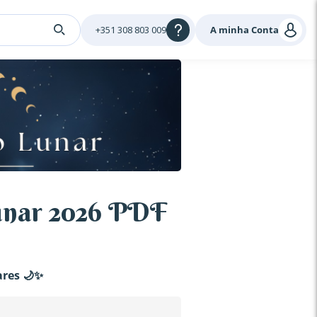
+351 308 803 009
A minha Conta
unar 2026 PDF
ares 🌙✨