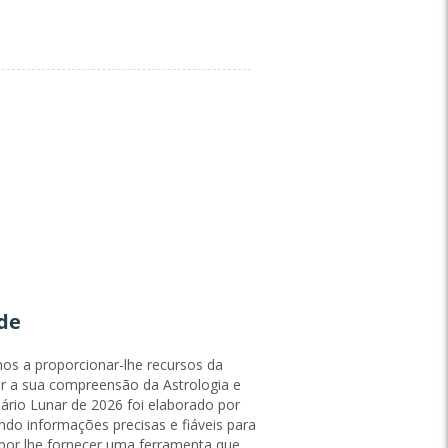
de
s a proporcionar-lhe recursos da
er a sua compreensão da Astrologia e
dário Lunar de 2026 foi elaborado por
ndo informações precisas e fiáveis para
Ottimo
por lhe fornecer uma ferramenta que