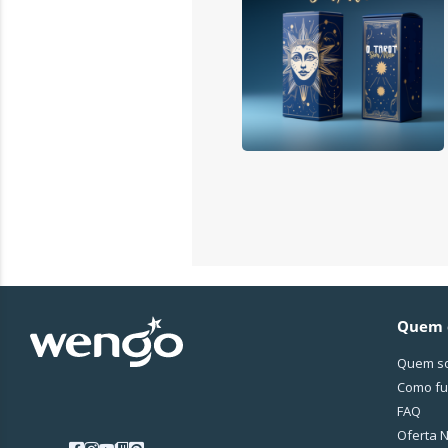
Quem 
Quem s
Como fu
FAQ
Oferta N