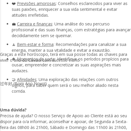
❤️
Previsões amorosas
: Conselhos esclarecidos para viver as
suas paixões, enriquecer a sua vida sentimental e evitar
atitudes irrefletidas.
💼
Carreira e finanças
: Uma análise do seu percurso
profissional e das suas finanças, com estratégias para avançar
decididamente sem se queimar.
🧘
Bem-estar e forma
: Recomendações para canalizar a sua
energia, manter a sua vitalidade e evitar a exaustão.
Graças a este horóscopo, terá em sua posse todas as chaves para
🍀
Momentos de sorte
: Identifique os períodos propícios para
viver o ano do Cavalo com sucesso e brio.
ousar, empreender e concretizar as suas aspirações mais
audazes.
🤝
Afinidades
: Uma exploração das relações com outros
过年好 (Bom Ano Novo!)
signos, para saber quem será o seu melhor aliado nesta
corrida.
Uma dúvida?
Precisa de ajuda? O nosso Serviço de Apoio ao Cliente está ao seu
dispor para o/a informar, aconselhar e apoiar, de Segunda a Sexta-
feira das 08h00 às 21h00, Sábado e Domingo das 11h00 às 21h00,